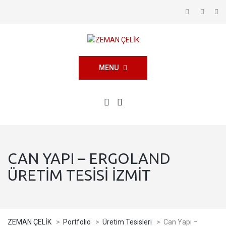
MENU
CAN YAPI – ERGOLAND
ÜRETIM TESISI İZMIT
ZEMAN ÇELİK
>
Portfolio
>
Üretim Tesisleri
>
Can Yapı –