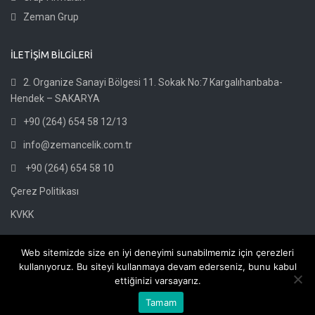
Zeman Grup
İLETİŞİM BİLGİLERİ
2. Organize Sanayi Bölgesi 11. Sokak No:7 Kargalıhanbaba-
Hendek – SAKARYA
+90 (264) 654 58 12/13
info@zemancelik.com.tr
+90 (264) 654 58 10
Çerez Politikası
KVKK
Web sitemizde size en iyi deneyimi sunabilmemiz için çerezleri
kullanıyoruz. Bu siteyi kullanmaya devam ederseniz, bunu kabul
ettiğinizi varsayarız.
©2025 Zeman Çelik.
Tüm hakları saklıdır.
Tamam