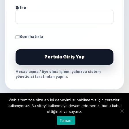
Şifre
Beni hatırla
Portala Giriş Yap
Hesap açma / üye olma işlemi yalnızca sistem
yöneticisi tarafından yapılır.
Web sitemizde size en iyi deneyimi sunabilmemiz için çerezleri
kullanıyoruz. Bu siteyi kullanmaya devam ederseniz, bunu kabul
ettiğinizi varsayarız.
Tamam