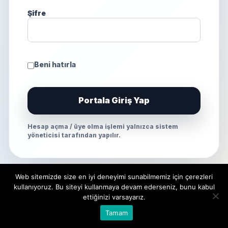
Şifre
Beni hatırla
Portala Giriş Yap
Hesap açma / üye olma işlemi yalnızca sistem
yöneticisi tarafından yapılır.
Web sitemizde size en iyi deneyimi sunabilmemiz için çerezleri
kullanıyoruz. Bu siteyi kullanmaya devam ederseniz, bunu kabul
ettiğinizi varsayarız.
Tamam