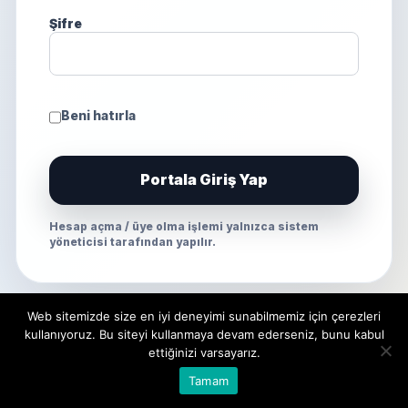
Şifre
Beni hatırla
Portala Giriş Yap
Hesap açma / üye olma işlemi yalnızca sistem
yöneticisi tarafından yapılır.
Web sitemizde size en iyi deneyimi sunabilmemiz için çerezleri
kullanıyoruz. Bu siteyi kullanmaya devam ederseniz, bunu kabul
ettiğinizi varsayarız.
Tamam