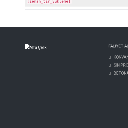
[zeman_tir_yukleme]
FALIYET A
KONVAN
SIN PR
BETONA