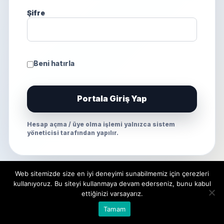
Şifre
Beni hatırla
Portala Giriş Yap
Hesap açma / üye olma işlemi yalnızca sistem
yöneticisi tarafından yapılır.
Web sitemizde size en iyi deneyimi sunabilmemiz için çerezleri
kullanıyoruz. Bu siteyi kullanmaya devam ederseniz, bunu kabul
ettiğinizi varsayarız.
Tamam