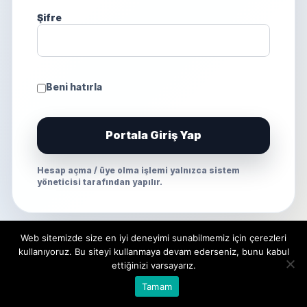
Şifre
Beni hatırla
Portala Giriş Yap
Hesap açma / üye olma işlemi yalnızca sistem
yöneticisi tarafından yapılır.
Web sitemizde size en iyi deneyimi sunabilmemiz için çerezleri
kullanıyoruz. Bu siteyi kullanmaya devam ederseniz, bunu kabul
ettiğinizi varsayarız.
Tamam