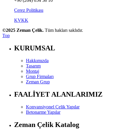
+90 (264) 654 58 10
Çerez Politikası
KVKK
©2025 Zeman Çelik.
Tüm hakları saklıdır.
Top
KURUMSAL
Hakkımızda
Tasarım
Montaj
Grup Firmaları
Zeman Grup
FAALİYET ALANLARIMIZ
Konvansiyonel Çelik Yapılar
Betonarme Yapılar
Zeman Çelik Katalog